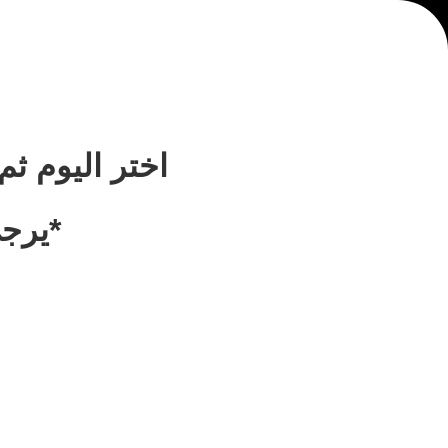
اختر اليوم ث
*يرجى